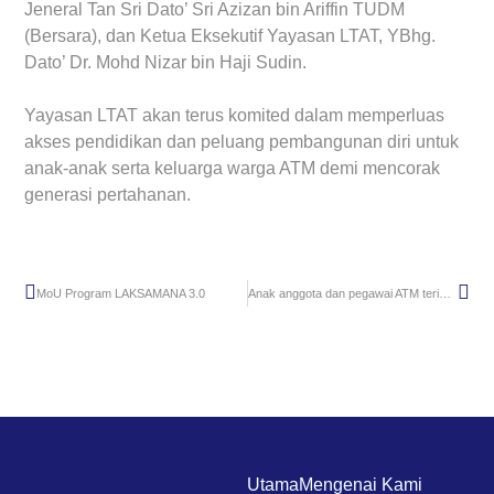
Jeneral Tan Sri Dato’ Sri Azizan bin Ariffin TUDM
(Bersara), dan Ketua Eksekutif Yayasan LTAT, YBhg.
Dato’ Dr. Mohd Nizar bin Haji Sudin.
Yayasan LTAT akan terus komited dalam memperluas
akses pendidikan dan peluang pembangunan diri untuk
anak-anak serta keluarga warga ATM demi mencorak
generasi pertahanan.
MoU Program LAKSAMANA 3.0
Anak anggota dan pegawai ATM terima manfaat pendidikan Yayasan LTAT
Utama
Mengenai Kami