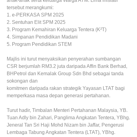
anak-anak serta keluarga Warga ATM. Lima inisiatif
tersebut merangkumi:
1. e-PERKASA SPM 2025
2. Sentuhan Elit SPM 2025
3. Program Kemahiran Keluarga Tentera (K²T)
4. Simpanan Pendidikan Madani
5. Program Pendidikan STEM
Majlis ini turut menyaksikan penyerahan sumbangan
CSR berjumlah RM3.2 juta daripada Affin Bank Berhad,
BHPetrol dan Kemalak Group Sdn Bhd sebagai tanda
sokongan dan
komitmen daripada rakan strategik Yayasan LTAT bagi
memperkasa masa depan generasi pertahanan.
Turut hadir, Timbalan Menteri Pertahanan Malaysia, YB.
Tuan Adly bin Zahari, Panglima Angkatan Tentera, YBhg.
Jeneral Tan Sri Haji Mohd Nizam bin Jaffar, Pengerusi
Lembaga Tabung Angkatan Tentera (LTAT), YBhg.