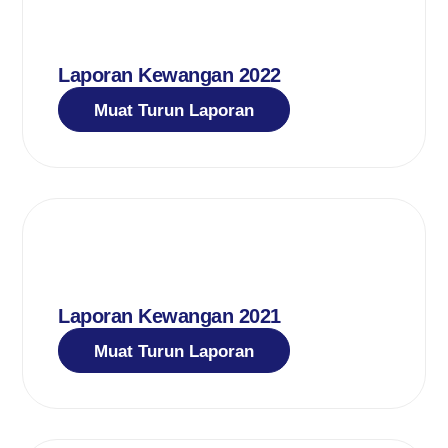
Laporan Kewangan 2022
Muat Turun Laporan
Laporan Kewangan 2021
Muat Turun Laporan