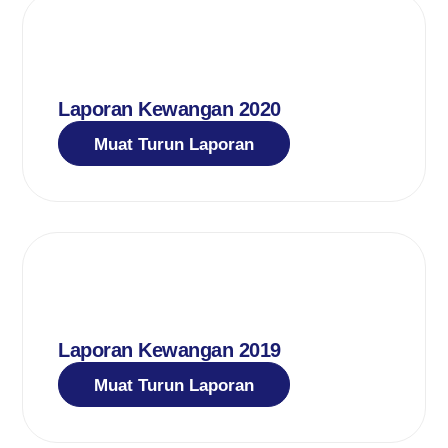
Laporan Kewangan 2020
Muat Turun Laporan
Laporan Kewangan 2019
Muat Turun Laporan