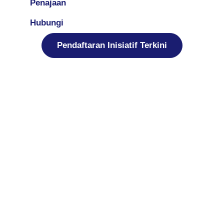
Penajaan
Hubungi
Pendaftaran Inisiatif Terkini