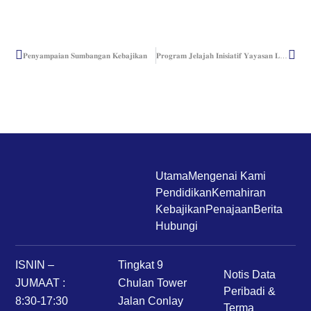
𝐏𝐞𝐧𝐲𝐚𝐦𝐩𝐚𝐢𝐚𝐧 𝐒𝐮𝐦𝐛𝐚𝐧𝐠𝐚𝐧 𝐊𝐞𝐛𝐚𝐣𝐢𝐤𝐚𝐧
𝐏𝐫𝐨𝐠𝐫𝐚𝐦 𝐉𝐞𝐥𝐚𝐣𝐚𝐡 𝐈𝐧𝐢𝐬𝐢𝐚𝐭𝐢𝐟 𝐘𝐚𝐲𝐚𝐬𝐚𝐧 𝐋𝐓𝐀𝐓 & 𝐊𝐞𝐦𝐚𝐡𝐢𝐫𝐚𝐧 𝐊𝐞𝐥𝐮𝐚𝐫𝐠𝐚 𝐓𝐞𝐧𝐭𝐞𝐫𝐚 (𝐊²𝐓) – Kem Penrissen
Utama
Mengenai Kami
Pendidikan
Kemahiran
Kebajikan
Penajaan
Berita
Hubungi
ISNIN –
Tingkat 9
Notis Data
JUMAAT :
Chulan Tower
Peribadi &
8:30-17:30
Jalan Conlay
Terma