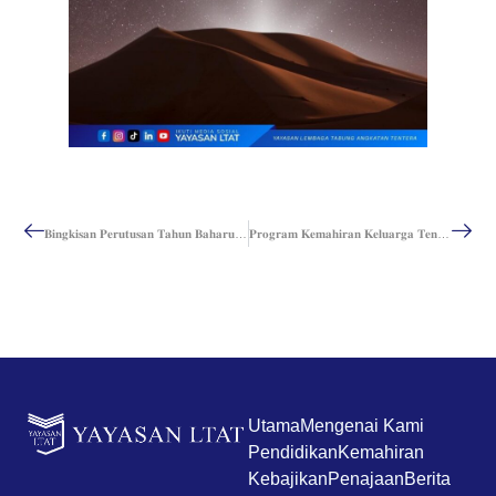
𝐁𝐢𝐧𝐠𝐤𝐢𝐬𝐚𝐧 𝐏𝐞𝐫𝐮𝐭𝐮𝐬𝐚𝐧 𝐓𝐚𝐡𝐮𝐧 𝐁𝐚𝐡𝐚𝐫𝐮 𝟐𝟎𝟐𝟔
𝐏𝐫𝐨𝐠𝐫𝐚𝐦 𝐊𝐞𝐦𝐚𝐡𝐢𝐫𝐚𝐧 𝐊𝐞𝐥𝐮𝐚𝐫𝐠𝐚 𝐓𝐞𝐧𝐭𝐞𝐫𝐚 (𝐊²𝐓) – BAKAT 23 RAD Kem Tun Razak
Utama
Mengenai Kami
Pendidikan
Kemahiran
Kebajikan
Penajaan
Berita