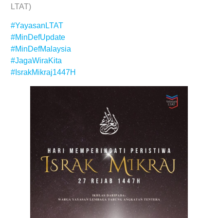
LTAT)
#YayasanLTAT
#MinDefUpdate
#MinDefMalaysia
#JagaWiraKita
#IsrakMikraj1447H