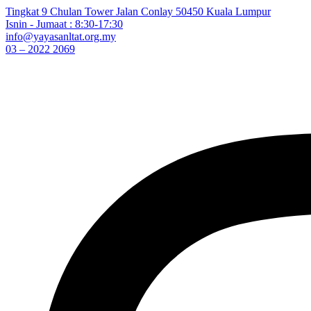
Skip
Tingkat 9 Chulan Tower Jalan Conlay 50450 Kuala Lumpur
to
Isnin - Jumaat : 8:30-17:30
content
info@yayasanltat.org.my
03 – 2022 2069