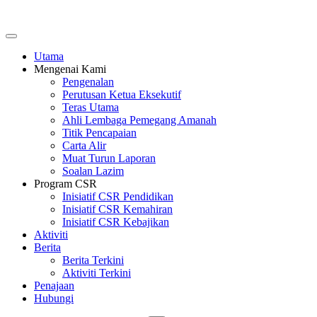
Utama
Mengenai Kami
Pengenalan
Perutusan Ketua Eksekutif
Teras Utama
Ahli Lembaga Pemegang Amanah
Titik Pencapaian
Carta Alir
Muat Turun Laporan
Soalan Lazim
Program CSR
Inisiatif CSR Pendidikan
Inisiatif CSR Kemahiran
Inisiatif CSR Kebajikan
Aktiviti
Berita
Berita Terkini
Aktiviti Terkini
Penajaan
Hubungi