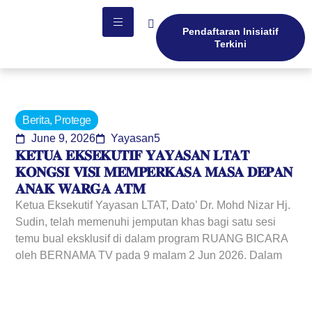
Pendaftaran Inisiatif
Terkini
Berita
,
Protege
June 9, 2026
Yayasan5
𝐊𝐄𝐓𝐔𝐀 𝐄𝐊𝐒𝐄𝐊𝐔𝐓𝐈𝐅 𝐘𝐀𝐘𝐀𝐒𝐀𝐍 𝐋𝐓𝐀𝐓
𝐊𝐎𝐍𝐆𝐒𝐈 𝐕𝐈𝐒𝐈 𝐌𝐄𝐌𝐏𝐄𝐑𝐊𝐀𝐒𝐀 𝐌𝐀𝐒𝐀 𝐃𝐄𝐏𝐀𝐍
𝐀𝐍𝐀𝐊 𝐖𝐀𝐑𝐆𝐀 𝐀𝐓𝐌
Ketua Eksekutif Yayasan LTAT, Dato’ Dr. Mohd Nizar Hj.
Sudin, telah memenuhi jemputan khas bagi satu sesi
temu bual eksklusif di dalam program RUANG BICARA
oleh BERNAMA TV pada 9 malam 2 Jun 2026. Dalam