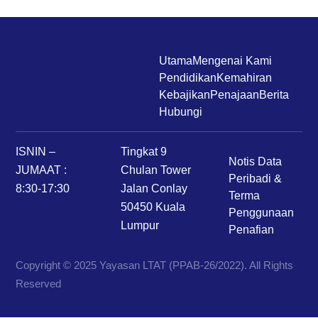
Utama
Mengenai Kami
Pendidikan
Kemahiran
Kebajikan
Penajaan
Berita
Hubungi
ISNIN –
Tingkat 9
Notis Data
JUMAAT :
Chulan Tower
Peribadi &
8:30-17:30
Jalan Conlay
Terma
50450 Kuala
Penggunaan
Lumpur
Penafian
Copyright © 2025 Yayasan LTAT (PPAB-26/2022). All Rights
Reserved