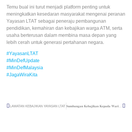
Temu bual ini turut menjadi platform penting untuk
meningkatkan kesedaran masyarakat mengenai peranan
Yayasan LTAT sebagai peneraju pembangunan
pendidikan, kemahiran dan kebajikan warga ATM, serta
usaha berterusan dalam membina masa depan yang
lebih cerah untuk generasi pertahanan negara.
#YayasanLTAT
#MinDefUpdate
#MinDefMalaysia
#JagaWiraKita
LAWATAN KEBAJIKAN YAYASAN LTAT
𝐒𝐮𝐦𝐛𝐚𝐧𝐠𝐚𝐧 𝐊𝐞𝐛𝐚𝐣𝐢𝐤𝐚𝐧 𝐊𝐞𝐩𝐚𝐝𝐚 𝐖𝐚𝐫𝐢𝐬 𝐀𝐧𝐠𝐠𝐨𝐭𝐚 𝐘𝐚𝐧𝐠 𝐌𝐞𝐧𝐢𝐧𝐠𝐠𝐚𝐥 𝐃𝐮𝐧𝐢𝐚 𝐀𝐤𝐢𝐛𝐚𝐭 𝐊𝐞𝐦𝐚𝐥𝐚𝐧𝐠𝐚𝐧