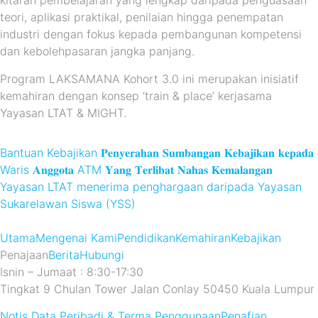
kitaran pembelajaran yang lengkap daripada penguasaan
teori, aplikasi praktikal, penilaian hingga penempatan
industri dengan fokus kepada pembangunan kompetensi
dan kebolehpasaran jangka panjang.
Program LAKSAMANA Kohort 3.0 ini merupakan inisiatif
kemahiran dengan konsep ‘train & place’ kerjasama
Yayasan LTAT & MIGHT.
Bantuan Kebajikan 𝐏𝐞𝐧𝐲𝐞𝐫𝐚𝐡𝐚𝐧 𝐒𝐮𝐦𝐛𝐚𝐧𝐠𝐚𝐧 𝐊𝐞𝐛𝐚𝐣𝐢𝐤𝐚𝐧 𝐤𝐞𝐩𝐚𝐝𝐚
Waris 𝐀𝐧𝐠𝐠𝐨𝐭𝐚 ATM 𝐘𝐚𝐧𝐠 𝐓𝐞𝐫𝐥𝐢𝐛𝐚𝐭 𝐍𝐚𝐡𝐚𝐬 𝐊𝐞𝐦𝐚𝐥𝐚𝐧𝐠𝐚𝐧
Yayasan LTAT menerima penghargaan daripada Yayasan
Sukarelawan Siswa (YSS)
Utama
Mengenai Kami
Pendidikan
Kemahiran
Kebajikan
Penajaan
Berita
Hubungi
Isnin – Jumaat : 8:30-17:30
Tingkat 9 Chulan Tower Jalan Conlay 50450 Kuala Lumpur
Notis Data Peribadi & Terma Penggunaan
Penafian